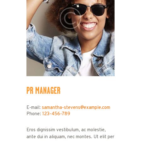
PR MANAGER
E-mail:
samantha-stevens@example.com
Phone:
123-456-789
Eros dignissim vestibulum, ac molestie,
ante dui in aliquam, nec montes. Ut elit per