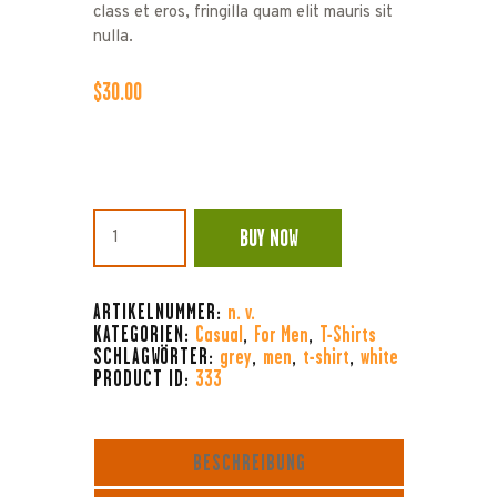
class et eros, fringilla quam elit mauris sit
nulla.
$
30
.
00
Logo
BUY NOW
t-
shirt
Menge
ARTIKELNUMMER:
n. v.
KATEGORIEN:
Casual
,
For Men
,
T-Shirts
SCHLAGWÖRTER:
grey
,
men
,
t-shirt
,
white
PRODUCT ID:
333
BESCHREIBUNG