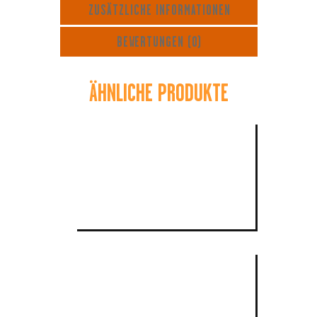
ZUSÄTZLICHE INFORMATIONEN
BEWERTUNGEN (0)
ÄHNLICHE PRODUKTE
LOGO T-SHIRT
$
30
.
00
LOGO BACKPACK
$
50
.
00