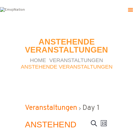
HOME
ANSTEHENDE
ÜBER UNS
VERANSTALTUNGEN
EVENTS
KONTAKT
HOME
VERANSTALTUNGEN
ANSTEHENDE VERANSTALTUNGEN
Veranstaltungen
Day 1
VERAN
VERA
ANSTEHEND
SUCHE
LISTE
Datum
wählen.