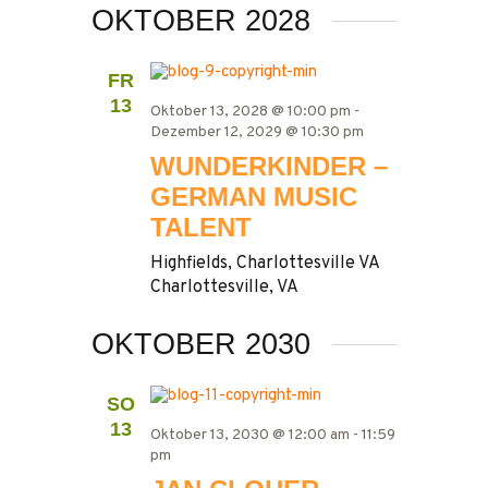
ANSIC
SUCHE
OKTOBER 2028
NAVIG
UND
ANSICH
FR
13
NAVIGA
Oktober 13, 2028 @ 10:00 pm
-
Dezember 12, 2029 @ 10:30 pm
WUNDERKINDER –
GERMAN MUSIC
TALENT
Highfields, Charlottesville VA
Charlottesville, VA
OKTOBER 2030
SO
13
Oktober 13, 2030 @ 12:00 am
-
11:59
pm